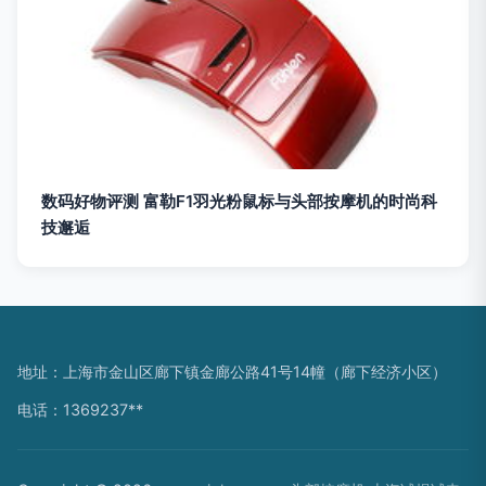
数码好物评测 富勒F1羽光粉鼠标与头部按摩机的时尚科
技邂逅
地址：上海市金山区廊下镇金廊公路41号14幢（廊下经济小区）
电话：1369237**