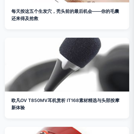
每天按这五个生发穴，秃头前的最后机会——你的毛囊
还来得及抢救
欧凡OV T850MV耳机赏析 IT168素材精选与头部按摩
新体验