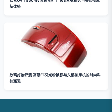
欧凡OV T850MV耳机赏析 IT168素材精选与头部按摩
新体验
数码好物评测 富勒F1羽光粉鼠标与头部按摩机的时尚科
技邂逅